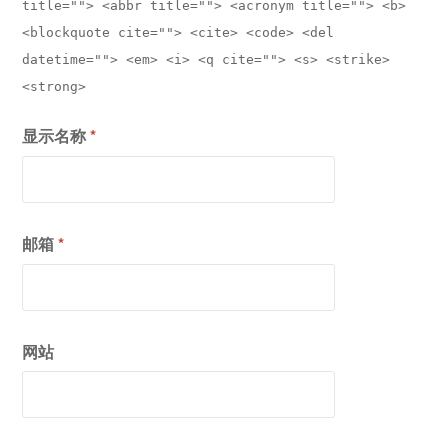
title=""> <abbr title=""> <acronym title=""> <b>
<blockquote cite=""> <cite> <code> <del
datetime=""> <em> <i> <q cite=""> <s> <strike>
<strong>
显示名称
*
邮箱
*
网站