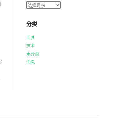
持
归
档
分类
工具
技术
未分类
份
消息
性