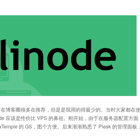
商，当时在博客圈很多在推荐，但是是我用的得最少的。当时大家都在
机，Linode 应该是性价比 VPS 的鼻祖。刚开始，由于在服务器配置方面
emple 的 GS，图个方便。后来渐渐熟悉了 Plesk 的管理面板