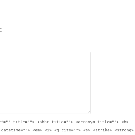
注
ef="" title=""> <abbr title=""> <acronym title=""> <b>
 datetime=""> <em> <i> <q cite=""> <s> <strike> <strong>