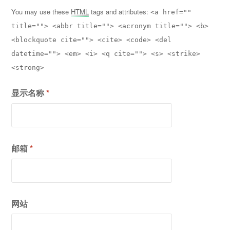
You may use these
HTML
tags and attributes:
<a href=""
title=""> <abbr title=""> <acronym title=""> <b>
<blockquote cite=""> <cite> <code> <del
datetime=""> <em> <i> <q cite=""> <s> <strike>
<strong>
显示名称
*
邮箱
*
网站