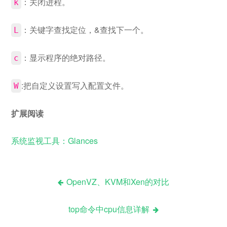
：关闭进程。
k
：关键字查找定位，&查找下一个。
L
：显示程序的绝对路径。
c
:把自定义设置写入配置文件。
W
扩展阅读
系统监视工具：Glances
OpenVZ、KVM和Xen的对比
文
top命令中cpu信息详解
章