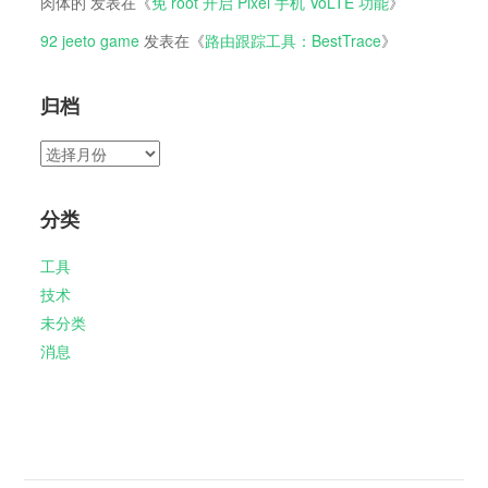
肉体的
发表在《
免 root 开启 Pixel 手机 VoLTE 功能
》
92 jeeto game
发表在《
路由跟踪工具：BestTrace
》
归档
归
档
分类
工具
技术
未分类
消息