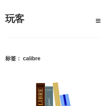
Skip
to
content
玩客
标签：
calibre