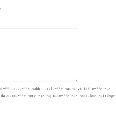
注
ef="" title=""> <abbr title=""> <acronym title=""> <b>
 datetime=""> <em> <i> <q cite=""> <s> <strike> <strong>